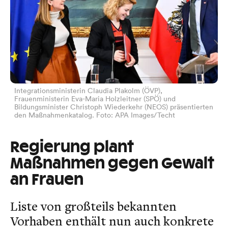
Integrationsministerin Claudia Plakolm (ÖVP),
Frauenministerin Eva-Maria Holzleitner (SPÖ) und
Bildungsminister Christoph Wiederkehr (NEOS) präsentierten
den Maßnahmenkatalog. Foto: APA Images/Techt
Regierung plant
Maßnahmen gegen Gewalt
an Frauen
Liste von großteils bekannten
Vorhaben enthält nun auch konkrete