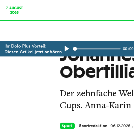
7. AUGUST
2026
Ihr Dolo Plus Vorteil:
00:00
Johannes
Diesen Artikel jetzt anhören
Play
Obertilli
Der zehnfache Wel
Cups. Anna-Karin 
Sportredaktion
06.12.2025
,
Sport