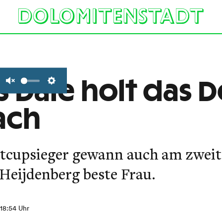
 Dale holt das D
Unmute
Settings
ach
tcupsieger gewann auch am zweit
Heijdenberg beste Frau.
 18:54 Uhr