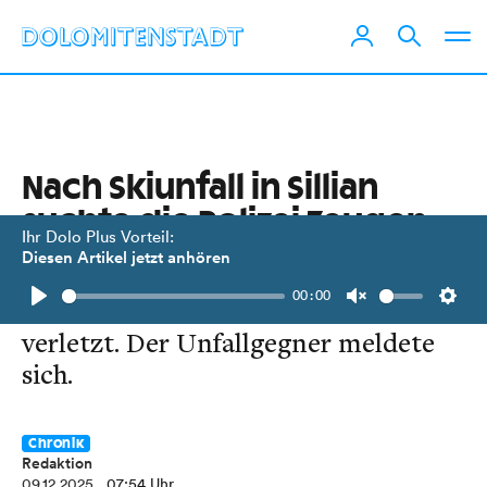
Nach Skiunfall in Sillian
suchte die Polizei Zeugen
Ihr Dolo Plus Vorteil:
Diesen Artikel jetzt anhören
Ein tschechischer Skifahrer wurde bei
00:00
einem Zusammenstoß schwer
Play
Unmute
Setti
verletzt. Der Unfallgegner meldete
sich.
Chronik
Redaktion
09.12.2025
, 07:54 Uhr