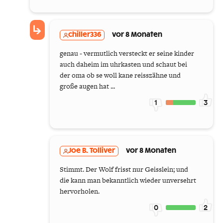
chiller336
vor 8 Monaten
genau - vermutlich versteckt er seine kinder
auch daheim im uhrkasten und schaut bei
der oma ob se woll kane reisszähne und
große augen hat ...
1
3
Joe B. Tolliver
vor 8 Monaten
Stimmt. Der Wolf frisst nur Geisslein; und
die kann man bekanntlich wieder unversehrt
hervorholen.
0
2