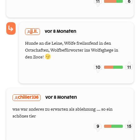
11
6
jj.ll.
vor 8 Monaten
Hunde an die Leine, Wölfe freilaufend in den
Ortschaften, Wolfbefürworter ins Wolfsghege in
den Zoos!
10
11
chiller336
vor 8 Monaten
was war anderes zu erwarten als ablehnung .... so ein
schönes tier
9
15