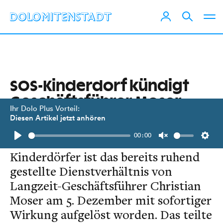
SOS-Kinderdorf kündigt
Geschäftsführer Moser
Ihr Dolo Plus Vorteil:
Diesen Artikel jetzt anhören
Im Zusammenhang mit der
00:00
Missbrauchscausa rund um die SOS-
Play
Unmute
Setti
Kinderdörfer ist das bereits ruhend
gestellte Dienstverhältnis von
Langzeit-Geschäftsführer Christian
Moser am 5. Dezember mit sofortiger
Wirkung aufgelöst worden. Das teilte