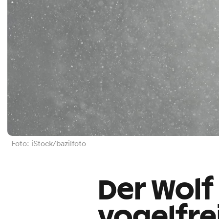
Foto: iStock/bazilfoto
Der Wolf i
vogelfre