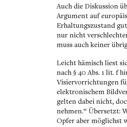
Auch die Diskussion ü
Argument auf europäisc
Erhaltungszustand gut, 
nur nicht verschlechte
muss auch keiner übrig
Leicht hämisch liest s
nach § 40 Abs. 1 lit. f
Visiervorrichtungen fu
elektronischem Bildver
gelten dabei nicht, do
nehmen.“ Übersetzt: Wö
Opfer aber möglichst w