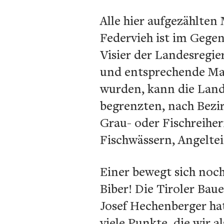
Alle hier aufgezählte
Federvieh ist im Gegen
Visier der Landesregie
und entsprechende Maß
wurden, kann die Lande
begrenzten, nach Bezi
Grau- oder Fischreihe
Fischwässern, Angeltei
Einer bewegt sich noch
Biber! Die Tiroler Bau
Josef Hechenberger hat
viele Punkte, die wir 