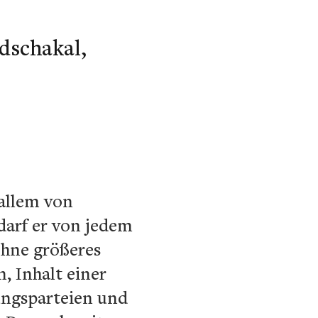
dschakal,
 allem von
darf er von jedem
ohne größeres
, Inhalt einer
rungsparteien und