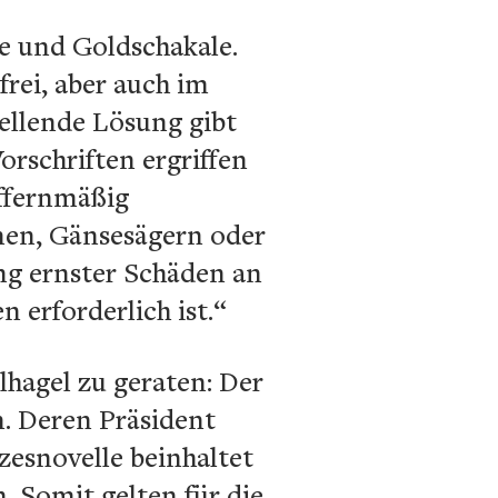
e und Goldschakale.
frei, aber auch im
tellende Lösung gibt
rschriften ergriffen
iffernmäßig
nen, Gänsesägern oder
ng ernster Schäden an
 erforderlich ist.“
lhagel zu geraten: Der
n. Deren Präsident
zesnovelle beinhaltet
. Somit gelten für die