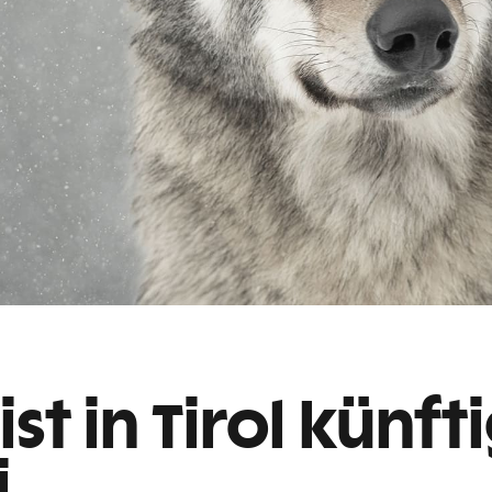
st in Tirol künfti
i