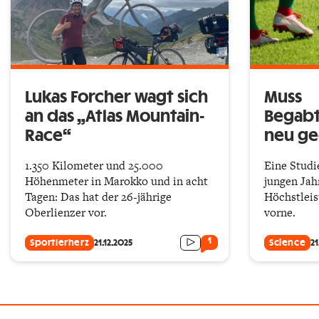
Lukas Forcher wagt sich
Muss
an das „Atlas Mountain-
Begab
Race“
neu g
1.350 Kilometer und 25.000
Eine Studie
Höhenmeter in Marokko und in acht
jungen Jah
Tagen: Das hat der 26-jährige
Höchstleis
Oberlienzer vor.
vorne.
1
Sportlerherz
21.12.2025
Science
21