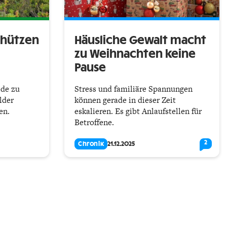
chützen
Häusliche Gewalt macht
zu Weihnachten keine
Pause
ide zu
Stress und familiäre Spannungen
lder
können gerade in dieser Zeit
en.
eskalieren. Es gibt Anlaufstellen für
Betroffene.
2
Chronik
21.12.2025