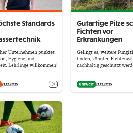
Höchste Standards
Gutartige Pilze s
Fichten vor
assertechnik
Erkrankungen
cher Unternehmen punktet
Gelingt es, weitere Fungiz
ion, Hygiene und
finden, könnten Fichtenwä
eit. Lehrlinge willkommen!
nachhaltig geschützt werd
21.12.2025
Umwelt
21.12.2025