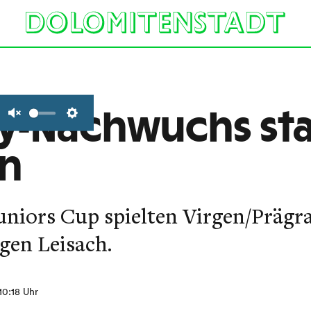
y-Nachwuchs sta
Unmute
Settings
on
niors Cup spielten Virgen/Prägra
gen Leisach.
 10:18 Uhr