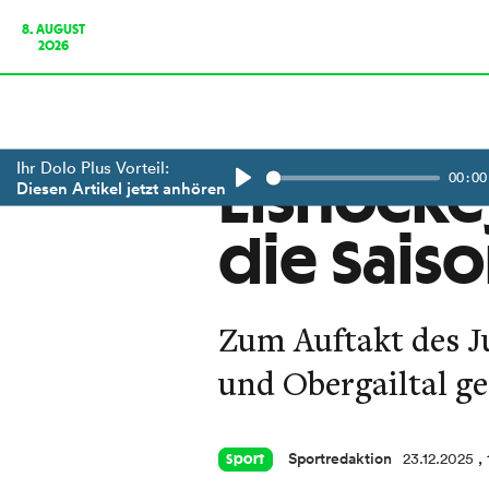
8. AUGUST
2026
Ihr Dolo Plus Vorteil:
00:00
Eishocke
Diesen Artikel jetzt anhören
Play
die Sais
Zum Auftakt des Ju
und Obergailtal ge
Sportredaktion
23.12.2025
,
Sport