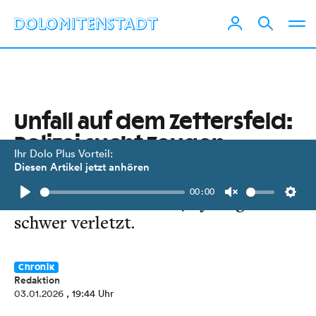
Unfall auf dem Zettersfeld:
Polizei sucht Zeugen
Ihr Dolo Plus Vorteil:
Diesen Artikel jetzt anhören
Bei der Kollision mit einem anderen
00:00
Skifahrer wurde eine 48-jährige Frau
Play
Unmute
Setti
schwer verletzt.
Chronik
Redaktion
03.01.2026
, 19:44 Uhr