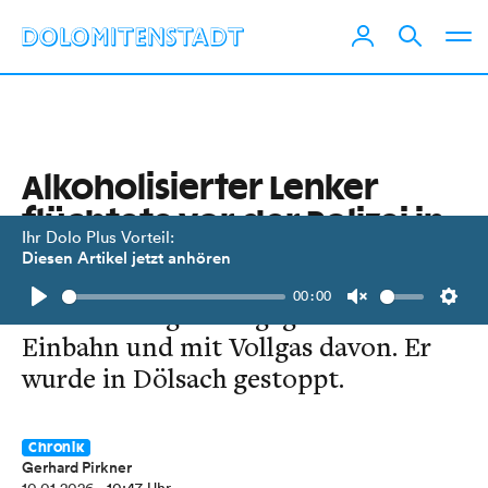
Alkoholisierter Lenker
flüchtete vor der Polizei in
Ihr Dolo Plus Vorteil:
Lienz
Diesen Artikel jetzt anhören
00:00
Der 20-Jährige fuhr gegen die
Play
Unmute
Setti
Einbahn und mit Vollgas davon. Er
wurde in Dölsach gestoppt.
Chronik
Gerhard Pirkner