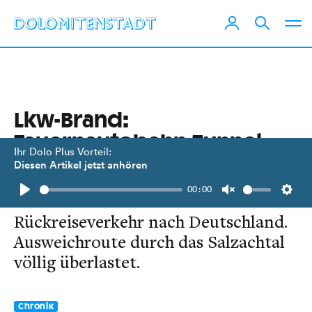
Lkw-Brand:
Tauernautobahn-Tunnel
Ihr Dolo Plus Vorteil:
bleibt länger gesperrt
Diesen Artikel jetzt anhören
00:00
Massive Staus durch
Play
Unmute
Setti
Rückreiseverkehr nach Deutschland.
Ausweichroute durch das Salzachtal
völlig überlastet.
Chronik