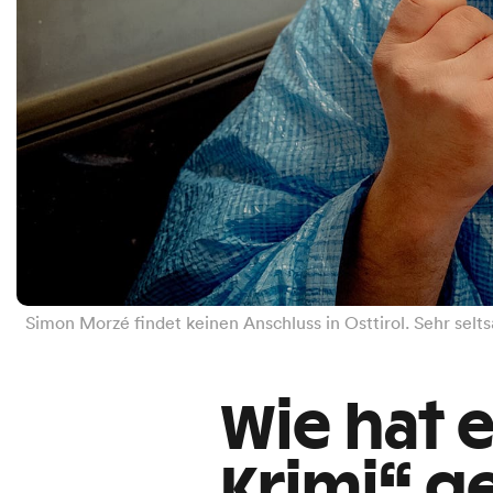
Simon Morzé findet keinen Anschluss in Osttirol. Sehr selt
Wie hat 
Krimi“ g