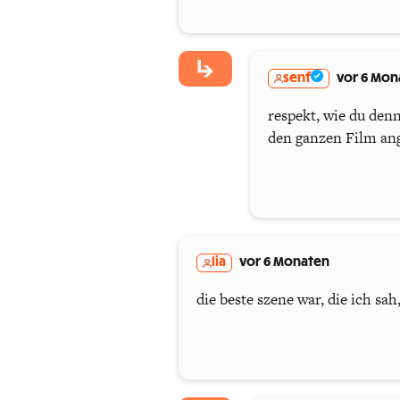
senf
vor 6 Mon
respekt, wie du den
den ganzen Film ang
lia
vor 6 Monaten
die beste szene war, die ich sah