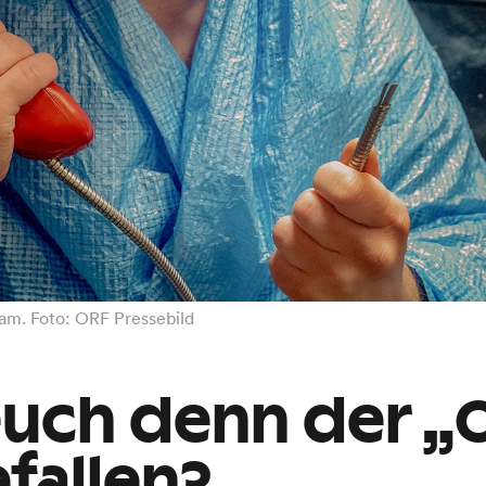
sam. Foto: ORF Pressebild
euch denn der „O
efallen?