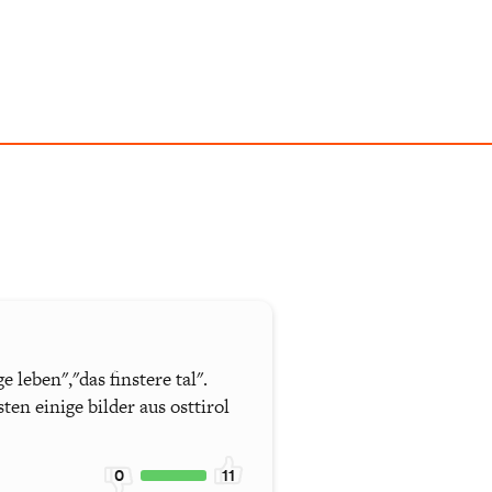
 leben","das finstere tal".
en einige bilder aus osttirol
0
11