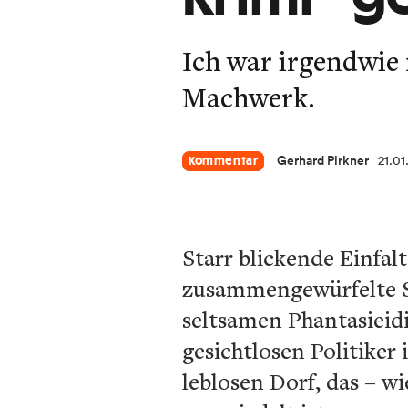
Ich war irgendwie 
Machwerk.
Gerhard Pirkner
21.01
Kommentar
Starr blickende Einfa
zusammengewürfelte S
seltsamen Phantasieid
gesichtlosen Politike
leblosen Dorf, das – w