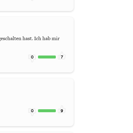
eschalten hast. Ich hab mir
0
7
0
9