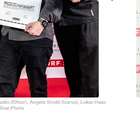
dio 20four), Angela Strobl (Icarus), Lukas Haas-
Rizar.Photo