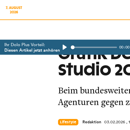
7. AUGUST
2026
Ihr Dolo Plus Vorteil:
00:00
Grafik De
Diesen Artikel jetzt anhören
Play
Studio 2
Beim bundesweiten
Agenturen gegen z
Redaktion
03.02.2026
, 
Lifestyle