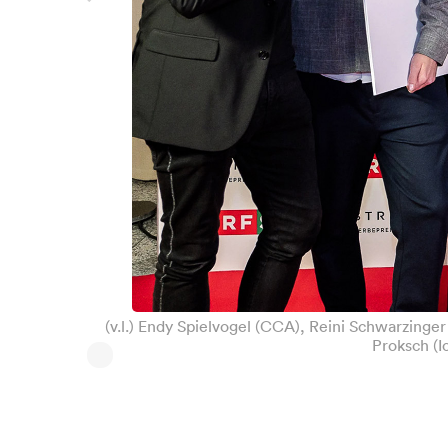
(v.l.) Endy Spielvogel (CCA), Reini Schwarzinge
Proksch (I