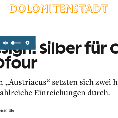
sign: Silber für 
Unmute
Settings
0four
 „Austriacus“ setzten sich zwei 
ahlreiche Einreichungen durch.
14:40 Uhr