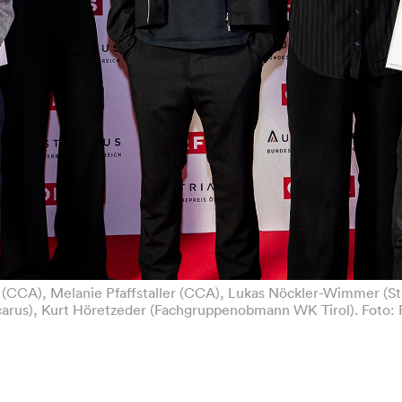
r (CCA), Melanie Pfaffstaller (CCA), Lukas Nöckler-Wimmer (Stu
carus), Kurt Höretzeder (Fachgruppenobmann WK Tirol). Foto: 