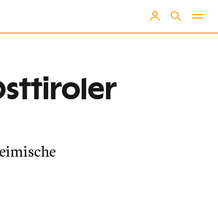
Osttiroler
heimische