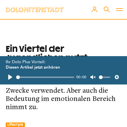
Ein Viertel der
Jugendlichen nutzt
Ihr Dolo Plus Vorteil:
ChatGPT täglich
Diesen Artikel jetzt anhören
00:00
KI wird vor allem für schulische
Play
Unmute
Setti
Zwecke verwendet. Aber auch die
Bedeutung im emotionalen Bereich
nimmt zu.
Lifestyle