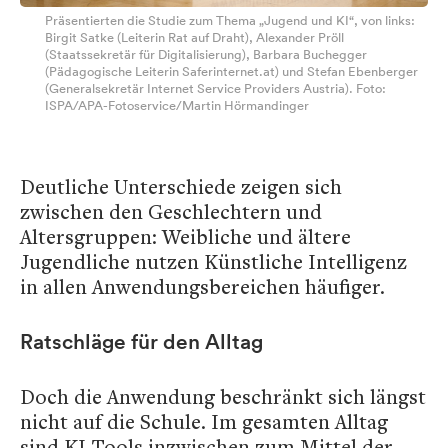
Präsentierten die Studie zum Thema „Jugend und KI“, von links:
Birgit Satke (Leiterin Rat auf Draht), Alexander Pröll
(Staatssekretär für Digitalisierung), Barbara Buchegger
(Pädagogische Leiterin Saferinternet.at) und Stefan Ebenberger
(Generalsekretär Internet Service Providers Austria). Foto:
ISPA/APA-Fotoservice/Martin Hörmandinger
Deutliche Unterschiede zeigen sich
zwischen den Geschlechtern und
Altersgruppen: Weibliche und ältere
Jugendliche nutzen Künstliche Intelligenz
in allen Anwendungsbereichen häufiger.
Ratschläge für den Alltag
Doch die Anwendung beschränkt sich längst
nicht auf die Schule. Im gesamten Alltag
sind KI-Tools inzwischen zum Mittel der