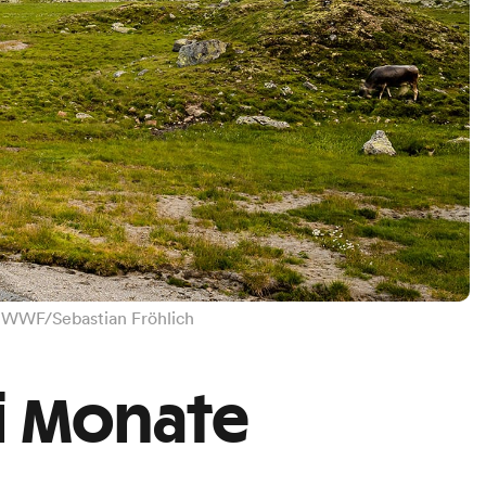
o: WWF/Sebastian Fröhlich
i Monate