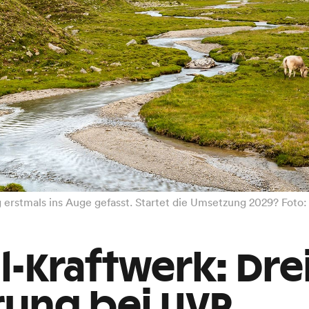
g erstmals ins Auge gefasst. Startet die Umsetzung 2029? Fot
l-Kraftwerk: Dre
ung bei UVP