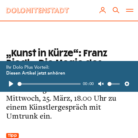
„Kunst in Kürze“: Franz
Riedl – Die Magie des
Ihr Dolo Plus Vorteil:
Schnitts
Diesen Artikel jetzt anhören
00:00
Das Bildungshaus Osttirol lädt am
Play
Unmute
Setti
Mittwoch, 25. März, 18.00 Uhr zu
einem Künstlergespräch mit
Umtrunk ein.
Tipp