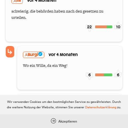
lia
vor 4 Monaten
schwierig. die behörden haben nach den gesetzen zu
urteilen.
22
10
Burgi
vor 4 Monaten
Wo ein Wille, da ein Weg!
6
6
Wir verwenden Cookies um den bestmöglichen Service zu gewährleisten. Durch
nufets
vor 4 Monaten
die weitere Nutzung der Website, stimmen Sie unserer
Datenschutzerklärung
zu.
Behörden haben durchaus einen
Ermessensspielraum.
Akzeptieren