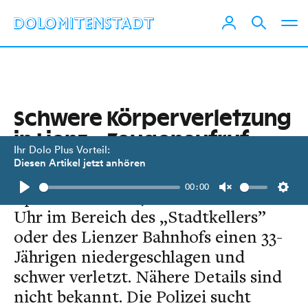
Schwere Körperverletzung
in Lienz – Zeugenaufruf
Ihr Dolo Plus Vorteil:
Diesen Artikel jetzt anhören
Ein unbekannter Täter hat am 5.
00:00
April zwischen 04:00 Uhr und 06:20
Play
Unmute
Setti
Uhr im Bereich des „Stadtkellers”
oder des Lienzer Bahnhofs einen 33-
Jährigen niedergeschlagen und
schwer verletzt. Nähere Details sind
nicht bekannt. Die Polizei sucht