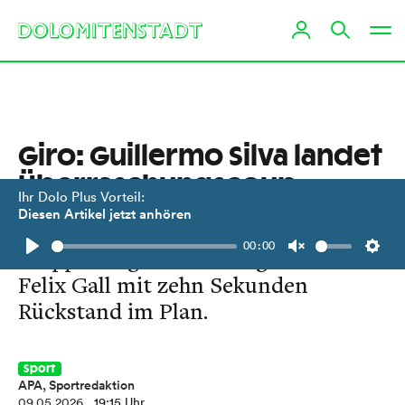
Giro: Guillermo Silva landet
Überraschungscoup
Ihr Dolo Plus Vorteil:
Diesen Artikel jetzt anhören
Der Uruguayer übernimmt nach
00:00
Etappensieg das Führungstrikot.
Play
Unmute
Setti
Felix Gall mit zehn Sekunden
Rückstand im Plan.
Sport
APA, Sportredaktion
09.05.2026
, 19:15 Uhr