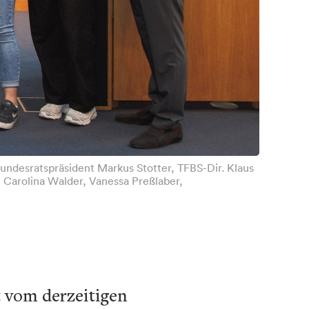
Bundesratspräsident Markus Stotter, TFBS-Dir. Klaus
 Carolina Walder, Vanessa Preßlaber,
t vom derzeitigen