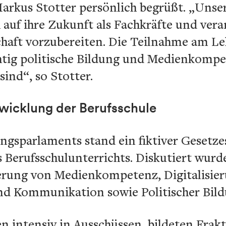
rkus Stotter persönlich begrüßt. „Unsere
auf ihre Zukunft als Fachkräfte und ve
chaft vorzubereiten. Die Teilnahme am L
chtig politische Bildung und Medienkompe
ind“, so Stotter.
wicklung der Berufsschule
ngsparlaments stand ein fiktiver Gesetze
 Berufsschulunterrichts. Diskutiert wurd
erung von Medienkompetenz, Digitalisier
und Kommunikation sowie Politischer Bild
en intensiv in Ausschüssen, bildeten Frak