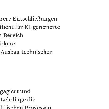
hrere Entschließungen.
icht für KI-generierte
m Bereich
ärkere
 Ausbau technischer
ngagiert und
 Lehrlinge die
itischen Prozessen,