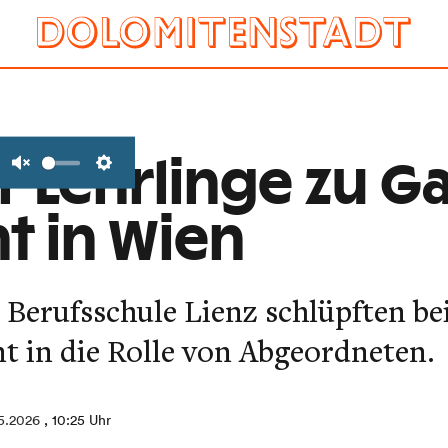
r Lehrlinge zu G
Unmute
Settings
t in Wien
 Berufsschule Lienz schlüpften b
t in die Rolle von Abgeordneten.
5.2026
, 10:25 Uhr