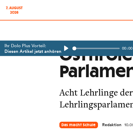
7. AUGUST
2026
Ihr Dolo Plus Vorteil:
00:00
Osttirole
Diesen Artikel jetzt anhören
Play
Parlamen
Acht Lehrlinge der
Lehrlingsparlamen
Redaktion
10.0
Das macht Schule