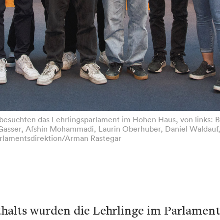
 besuchten das Lehrlingsparlament im Hohen Haus, von links: 
Gasser, Afshin Mohammadi, Laurin Oberhuber, Daniel Waldauf,
arlamentsdirektion/Arman Rastegar
thalts wurden die Lehrlinge im Parlamen