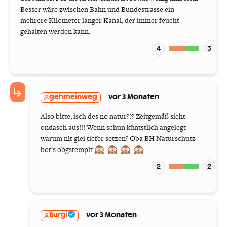
Besser wäre zwischen Bahn und Bundestrasse ein
mehrere Kilometer langer Kanal, der immer feucht
gehalten werden kann.
4
3
gehmeinweg
vor 3 Monaten
Also bitte, isch des no natur??? Zeitgemäß sieht
ondasch aus!!! Wenn schun küntstlich angelegt
warum nit glei tiefer setzen? Oba BH Naturschutz
hot's obgstemplt
2
2
Burgi
vor 3 Monaten