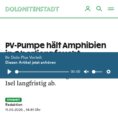
PV-Pumpe hält Amphibien
in Oberlienz feucht
Ihr Dolo Plus Vorteil:
Diesen Artikel jetzt anhören
Neue Technik gleicht Verdunstung
00:00
aus und sichert Laichgewässer an der
Play
Unmute
Setti
Isel langfristig ab.
Umwelt
Redaktion
11.05.2026
, 14:41 Uhr