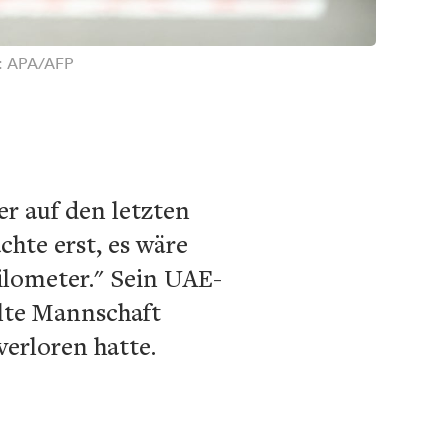
to: APA/AFP
eer auf den letzten
chte erst, es wäre
ilometer." Sein UAE-
lte Mannschaft
verloren hatte.