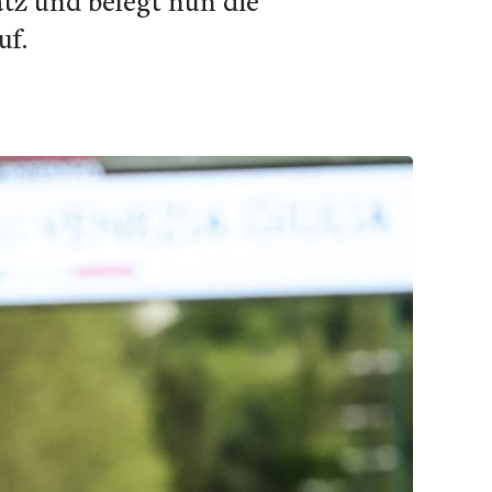
atz und belegt nun die
uf.