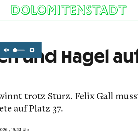
en und Hagel auf 
Unmute
Settings
winnt trotz Sturz. Felix Gall muss
te auf Platz 37.
2026
, 19:33 Uhr