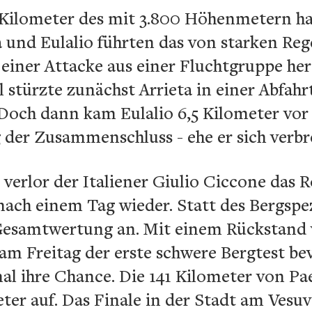
n Kilometer des mit 3.800 Höhenmetern ha
eta und Eulalio führten das von starken Re
iner Attacke aus einer Fluchtgruppe hera
 stürzte zunächst Arrieta in einer Abfah
. Doch dann kam Eulalio 6,5 Kilometer vor
g der Zusammenschluss - ehe er sich verb
erlor der Italiener Giulio Ciccone das R
 nach einem Tag wieder. Statt des Bergspe
 Gesamtwertung an. Mit einem Rückstand 
r am Freitag der erste schwere Bergtest 
mal ihre Chance. Die 141 Kilometer von P
r auf. Das Finale in der Stadt am Vesuv 