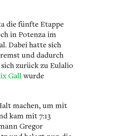
ta die fünfte Etappe
och in Potenza im
l. Dabei hatte sich
rbremst und dadurch
sich zurück zu Eulalio
ix Gall
wurde
 Halt machen, um mit
nd kam mit 7:13
smann Gregor