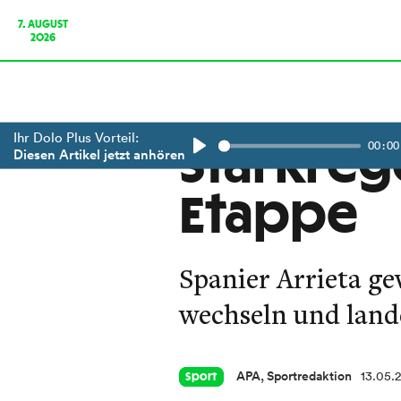
7. AUGUST
2026
Ihr Dolo Plus Vorteil:
00:00
Starkreg
Diesen Artikel jetzt anhören
Play
Etappe
Spanier Arrieta ge
wechseln und lande
APA, Sportredaktion
13.05.
Sport