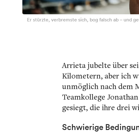
Er stürzte, verbremste sich, bog falsch ab – und g
Arrieta jubelte über se
Kilometern, aber ich wu
unmöglich nach dem Mi
Teamkollege Jonathan 
gesiegt, die ihre drei 
Schwierige Bedingun