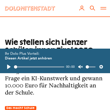
Wie stellen sich Lienzer
Schüler:innen Tirol 2050
Ihr Dolo Plus Vorteil:
vor?
Diesen Artikel jetzt anhören
00:00
Das „Klösterle“ entwarf zu dieser
Play
Unmute
Setti
Frage ein KI-Kunstwerk und gewann
10.000 Euro für Nachhaltigkeit an
der Schule.
Das macht Schule