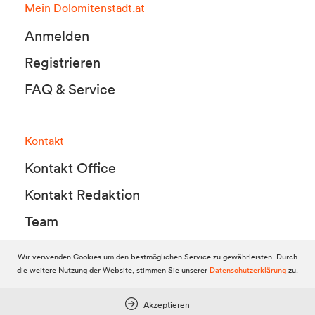
Mein Dolomitenstadt.at
Anmelden
Registrieren
FAQ & Service
Kontakt
Kontakt Office
Kontakt Redaktion
Team
Wir verwenden Cookies um den bestmöglichen Service zu gewährleisten. Durch
die weitere Nutzung der Website, stimmen Sie unserer
Datenschutzerklärung
zu.
© 2010-2026 Dolomitenstadt.at
Dolomitenstadt Media KG, Dolomitenstraße 1 / 7. Stock, 9900 Lienz,
Tel.:
04852 700500
Akzeptieren