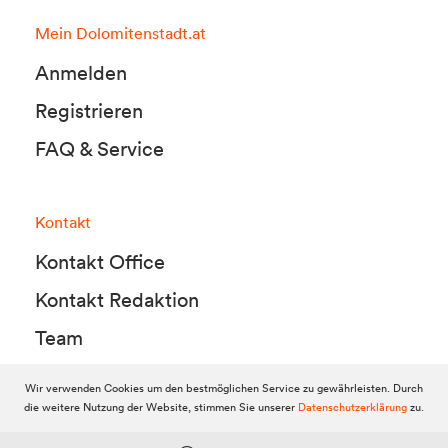
Mein Dolomitenstadt.at
Anmelden
Registrieren
FAQ & Service
Kontakt
Kontakt Office
Kontakt Redaktion
Team
Wir verwenden Cookies um den bestmöglichen Service zu gewährleisten. Durch
die weitere Nutzung der Website, stimmen Sie unserer
Datenschutzerklärung
zu.
© 2010-2026 Dolomitenstadt.at
Dolomitenstadt Media KG, Dolomitenstraße 1 / 7. Stock, 9900 Lienz,