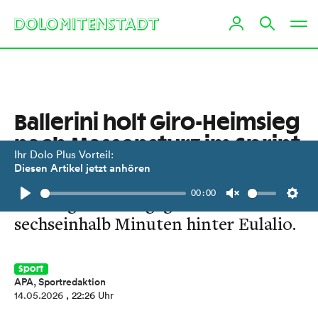
Ballerini holt Giro-Heimsieg
nach Massensturz im Sprint
Ihr Dolo Plus Vorteil:
Diesen Artikel jetzt anhören
Felix Gall kam mit dem Feld ins Ziel
00:00
und liegt wie Vingegaard rund
Play
Unmute
Setti
sechseinhalb Minuten hinter Eulalio.
Sport
APA, Sportredaktion
14.05.2026
, 22:26 Uhr