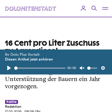
16 Cent pro Liter Zuschuss
zu Agrardiesel
Ihr Dolo Plus Vorteil:
Diesen Artikel jetzt anhören
Budgetposten von 100 Millionen
00:00
Euro. Auszahlung wird zur
Play
Unmute
Setti
Unterstützung der Bauern ein Jahr
vorgezogen.
Politik
Redaktion
17.05.2026
, 08:06 Uhr