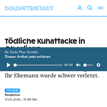
Tödliche Kuhattacke in
Oberlienz
Ihr Dolo Plus Vorteil:
Diesen Artikel jetzt anhören
Eine 67-jährige Osttirolerin erlag an
00:00
Ort und Stelle ihren Verletzungen.
Play
Unmute
Setti
Ihr Ehemann wurde schwer verletzt.
Chronik
Redaktion
17.05.2026
, 17:39 Uhr