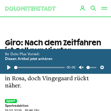
Giro: Nach dem Zeitfahren
ist Gall nun Vierter
Ihr Dolo Plus Vorteil:
Diesen Artikel jetzt anhören
Thymen Arensman schob sich vor
00:00
den Osttiroler. Eulalio bleibt vorerst
Play
Unmute
Setti
in Rosa, doch Vingegaard rückt
näher.
Sport
Sportredaktion
19.05.2026
, 18:46 Uhr