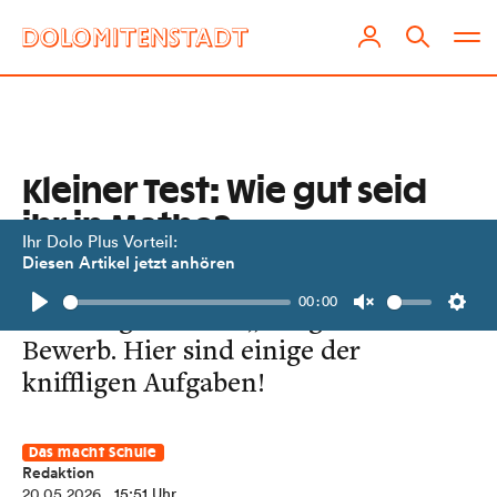
Kleiner Test: Wie gut seid
ihr in Mathe?
Ihr Dolo Plus Vorteil:
Diesen Artikel jetzt anhören
Sieben Osttiroler „Mathe-Genies“
00:00
überzeugten beim „Känguru“-
Play
Unmute
Setti
Bewerb. Hier sind einige der
kniffligen Aufgaben!
Das macht Schule
Redaktion
20.05.2026
, 15:51 Uhr