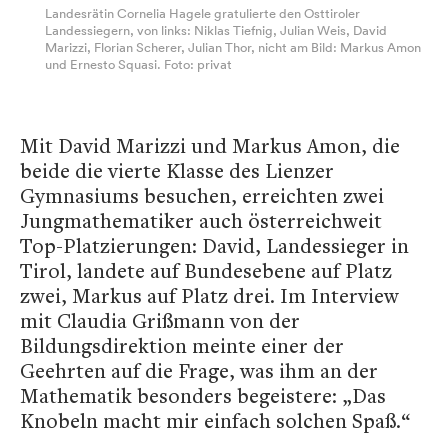
Landesrätin Cornelia Hagele gratulierte den Osttiroler
Landessiegern, von links: Niklas Tiefnig, Julian Weis, David
Marizzi, Florian Scherer, Julian Thor, nicht am Bild: Markus Amon
und Ernesto Squasi. Foto: privat
Mit David Marizzi und Markus Amon, die
beide die vierte Klasse des Lienzer
Gymnasiums besuchen, erreichten zwei
Jungmathematiker auch österreichweit
Top-Platzierungen: David, Landessieger in
Tirol, landete auf Bundesebene auf Platz
zwei, Markus auf Platz drei. Im Interview
mit Claudia Grißmann von der
Bildungsdirektion meinte einer der
Geehrten auf die Frage, was ihm an der
Mathematik besonders begeistere: „Das
Knobeln macht mir einfach solchen Spaß.“