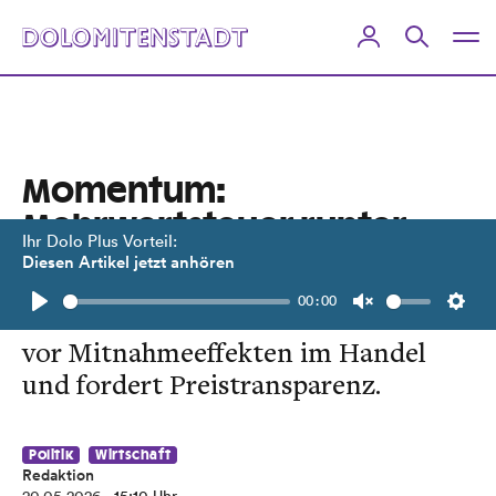
Momentum:
Mehrwertsteuer runter
Ihr Dolo Plus Vorteil:
reicht nicht
Diesen Artikel jetzt anhören
00:00
Ökonomin Barbara Schuster warnt
Play
Unmute
Setti
vor Mitnahmeeffekten im Handel
und fordert Preistransparenz.
Politik
Wirtschaft
Redaktion