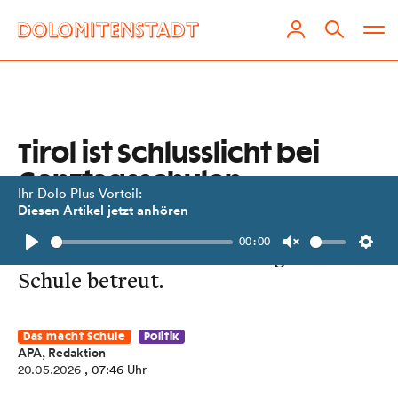
Tirol ist Schlusslicht bei
Ganztagsschulen
Ihr Dolo Plus Vorteil:
Diesen Artikel jetzt anhören
Nur 18,75 Prozent der Schüler:innen
00:00
in Tirol werden nachmittags in der
Play
Unmute
Setti
Schule betreut.
Das macht Schule
Politik
APA, Redaktion
20.05.2026
, 07:46 Uhr