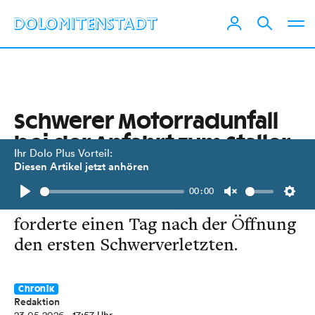
Schwerer Motorradunfall
bei der Anfahrt zum Staller
Ihr Dolo Plus Vorteil:
Sattel
Diesen Artikel jetzt anhören
00:00
Die beliebte Motorradstrecke
Play
Unmute
Setti
forderte einen Tag nach der Öffnung
den ersten Schwerverletzten.
Chronik
Redaktion