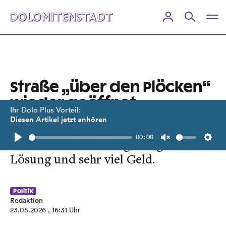
Straße „über den Plöcken“
wieder geöffnet
Ihr Dolo Plus Vorteil:
Diesen Artikel jetzt anhören
Bilaterale Arbeitsgruppe auf der
00:00
Suche nach einer langfristigen
Play
Unmute
Setti
Lösung und sehr viel Geld.
Politik
Redaktion
23.05.2026
, 16:31 Uhr