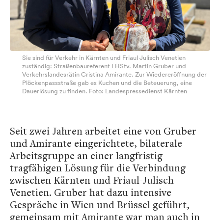
Sie sind für Verkehr in Kärnten und Friaul Julisch Venetien
zuständig: Straßenbaureferent LHStv. Martin Gruber und
Verkehrslandesrätin Cristina Amirante. Zur Wiedereröffnung der
Plöckenpassstraße gab es Kuchen und die Beteuerung, eine
Dauerlösung zu finden. Foto: Landespressedienst Kärnten
Seit zwei Jahren arbeitet eine von Gruber
und Amirante eingerichtete, bilaterale
Arbeitsgruppe an einer langfristig
tragfähigen Lösung für die Verbindung
zwischen Kärnten und Friaul-Julisch
Venetien. Gruber hat dazu intensive
Gespräche in Wien und Brüssel geführt,
gemeinsam mit Amirante war man auch in