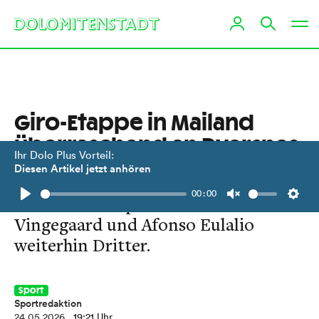
Giro-Etappe in Mailand
überraschend an Dversnes
Ihr Dolo Plus Vorteil:
Diesen Artikel jetzt anhören
Felix Gall vor dem letzten Ruhetag
00:00
hinter dem Topfavoriten Jonas
Play
Unmute
Setti
Vingegaard und Afonso Eulalio
weiterhin Dritter.
Sport
Sportredaktion
24.05.2026
, 19:21 Uhr