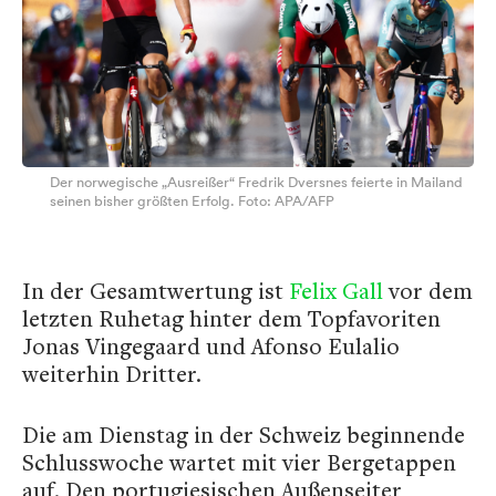
Der norwegische „Ausreißer“ Fredrik Dversnes feierte in Mailand
seinen bisher größten Erfolg. Foto: APA/AFP
In der Gesamtwertung ist
Felix Gall
vor dem
letzten Ruhetag hinter dem Topfavoriten
Jonas Vingegaard und Afonso Eulalio
weiterhin Dritter.
Die am Dienstag in der Schweiz beginnende
Schlusswoche wartet mit vier Bergetappen
auf. Den portugiesischen Außenseiter