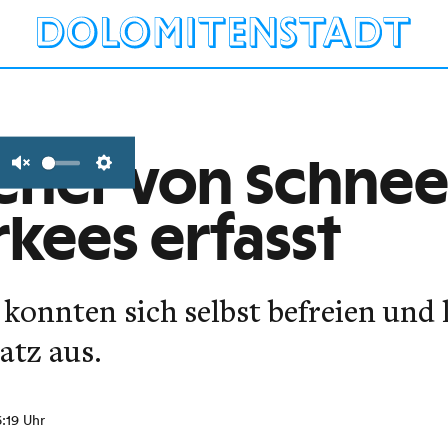
eher von Schnee
Unmute
Settings
kees erfasst
konnten sich selbst befreien und 
atz aus.
6:19 Uhr