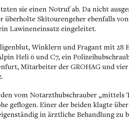
tzten sie einen Notruf ab. Da nicht ausg
r überholte Skitourengeher ebenfalls von
in Lawineneinsatz eingeleitet.
igenblut, Winklern und Fragant mit 28 E
pin Heli 6 und C7, ein Polizeihubschraub
genfurt, Mitarbeiter der GROHAG und vie
.
rden vom Notarzthubschrauber „mittels 
he geflogen. Einer der beiden klagte übe
eigenständig in ärztliche Behandlung zu 