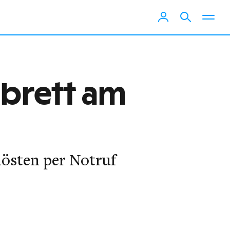
brett am
lösten per Notruf