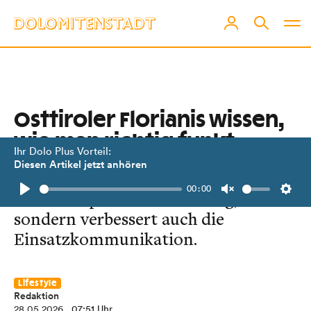
Osttiroler Florianis wissen,
wie man richtig funkt
Ihr Dolo Plus Vorteil:
Diesen Artikel jetzt anhören
Know-how im Feuerwehrfunk ist
00:00
nicht nur persönlicher Erfolg,
Play
Unmute
Setti
sondern verbessert auch die
Einsatzkommunikation.
Lifestyle
Redaktion
28.05.2026
, 07:51 Uhr