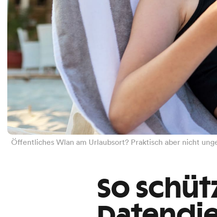
Öffentliches Wlan am Urlaubsort? Praktisch aber nicht unge
So schüt
Datendie