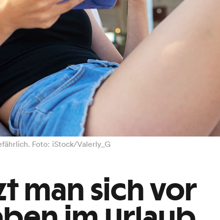
fährlich. Foto: iStock/Valerly_G
zt man sich vor
ben im Urlaub