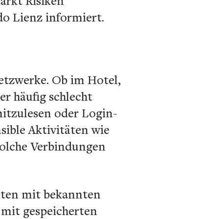
ärkt Risiken
o Lienz informiert.
etzwerke. Ob im Hotel,
r häufig schlecht
mitzulesen oder Login-
ible Aktivitäten wie
solche Verbindungen
äten mit bekannten
 mit gespeicherten