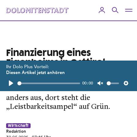
Finanzierung eines
Eigenheims in Osttirol
Ihr Dolo Plus Vorteil:
„unleistbar“?
Diesen Artikel jetzt anhören
00:00
Jenseits der Kärntner Grenze sieht es
Play
Unmute
Setti
anders aus, dort steht die
„Leistbarkeitsampel“ auf Grün.
Wirtschaft
Redaktion