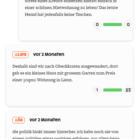
Stress eines Kredits aussetzen anstatt einfach in
einer schönen Mietwohnung zu leben? Das letzte
Hemd hat jedenfalls keine Taschen.
0
0
Lara
vor 2 Monaten
Deshalb sind wir nach Oberkärnten ausgewandert, dort
gab es ein kleines Haus mit grossem Garten zum Preis
einer 50qm2 Wohnung in Lienz.
1
23
lia
vor 2 Monaten
die politik hinkt immer hinterher. ich habe noch nie von
einem politiker etwas positives erfahren, vor allem beim