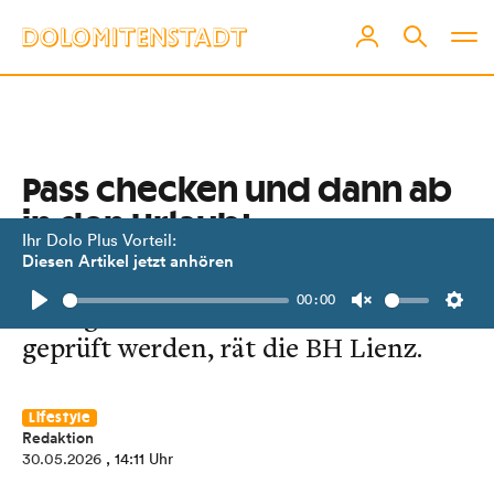
Pass checken und dann ab
in den Urlaub!
Ihr Dolo Plus Vorteil:
Diesen Artikel jetzt anhören
Rechtzeitig vor der Reise sollte die
00:00
Gültigkeit der Ausweisdokumente
Play
Unmute
Setti
geprüft werden, rät die BH Lienz.
Lifestyle
Redaktion
30.05.2026
, 14:11 Uhr