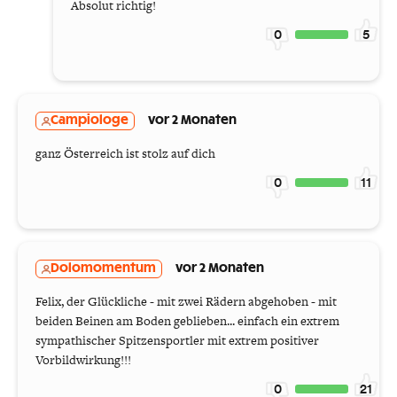
Absolut richtig!
0
5
Campiologe
vor 2 Monaten
ganz Österreich ist stolz auf dich
0
11
Dolomomentum
vor 2 Monaten
Felix, der Glückliche - mit zwei Rädern abgehoben - mit
beiden Beinen am Boden geblieben... einfach ein extrem
sympathischer Spitzensportler mit extrem positiver
Vorbildwirkung!!!
0
21