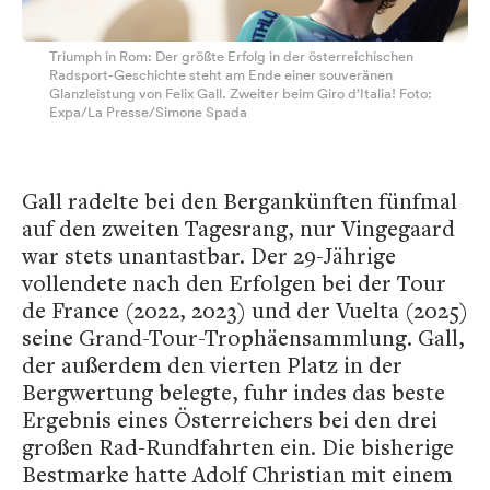
Triumph in Rom: Der größte Erfolg in der österreichischen
Radsport-Geschichte steht am Ende einer souveränen
Glanzleistung von Felix Gall. Zweiter beim Giro d’Italia! Foto:
Expa/La Presse/Simone Spada
Gall radelte bei den Bergankünften fünfmal
auf den zweiten Tagesrang, nur Vingegaard
war stets unantastbar. Der 29-Jährige
vollendete nach den Erfolgen bei der Tour
de France (2022, 2023) und der Vuelta (2025)
seine Grand-Tour-Trophäensammlung. Gall,
der außerdem den vierten Platz in der
Bergwertung belegte, fuhr indes das beste
Ergebnis eines Österreichers bei den drei
großen Rad-Rundfahrten ein. Die bisherige
Bestmarke hatte Adolf Christian mit einem