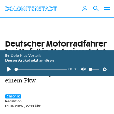
Deutscher Motorradfahrer
bei Unfall in Matrei verletzt
Ihr Dolo Plus Vorteil:
Diesen Artikel jetzt anhören
Der Mann war auf der Kienburger
00:00
Straße unterwegs und kollidierte mit
Play
Unmute
Setti
einem Pkw.
Chronik
Redaktion
01.06.2026
, 22:18 Uhr