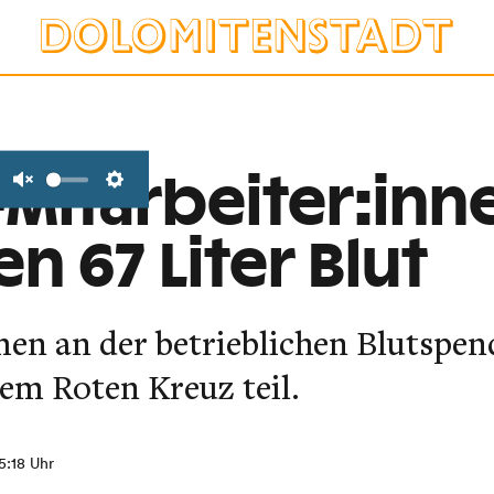
-Mitarbeiter:inn
Unmute
Settings
n 67 Liter Blut
en an der betrieblichen Blutspen
em Roten Kreuz teil.
15:18 Uhr