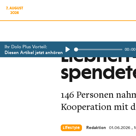
7. AUGUST
2026
Ihr Dolo Plus Vorteil:
00:00
Liebherr
Diesen Artikel jetzt anhören
Play
spendete
146 Personen nahm
Kooperation mit d
Redaktion
01.06.2026
, 
Lifestyle