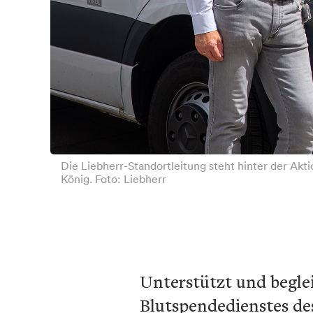
Die Liebherr-Standortleitung steht hinter der Akt
König. Foto: Liebherr
Unterstützt und begle
Blutspendedienstes des