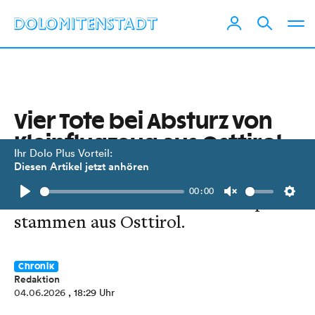
Vier Tote bei Absturz von
Kleinflugzeug aus Osttirol
Ihr Dolo Plus Vorteil:
Diesen Artikel jetzt anhören
Die Maschine stürzte nahe Medulin
00:00
in Kroatien ab. Alle vier Unfallopfer
Play
Unmute
Setti
stammen aus Osttirol.
Chronik
Redaktion
04.06.2026
, 18:29 Uhr