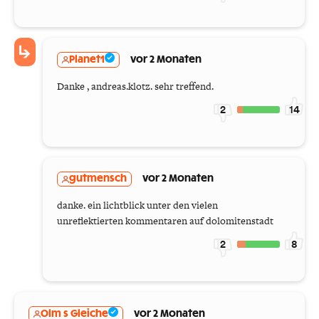
Planet1
vor 2 Monaten
Danke , andreas.klotz. sehr treffend.
2
14
gutmensch
vor 2 Monaten
danke. ein lichtblick unter den vielen
unreflektierten kommentaren auf dolomitenstadt
2
8
Olm s Gleiche
vor 2 Monaten