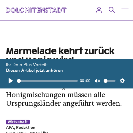
Marmelade kehrt zurück
und Honig wird
Ihr Dolo Plus Vorteil:
transparent
Diesen Artikel jetzt anhören
00:00
Das war´s für die „Konfitüre“! Bei
Play
Unmute
Setti
Honigmischungen müssen alle
Ursprungsländer angeführt werden.
Wirtschaft
APA, Redaktion