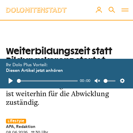
Weiterbildungszeit statt
Bildungskarenz startet
Ihr Dolo Plus Vorteil:
Diesen Artikel jetzt anhören
Im Vergleich zum alten Modell gibt
00:00
es deutlich strengere Kriterien. AMS
Play
Unmute
Setti
ist weiterhin für die Abwicklung
zuständig.
Lifestyle
APA, Redaktion
08.06.2026
, 11:30 Uhr