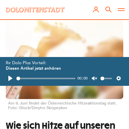
Ihr Dolo Plus Vorteil:
Diesen Artikel jetzt anhören
00:00
Play
Unmute
Setti
Am 9. Juni findet der Österreichische Hitzeaktionstag statt.
Foto: iStock/Dmytro Skrypnykov
Wie sich Hitze auf unseren