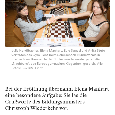
Julia Kendlbacher, Elena Manhart, Evie Squasi und Anita Stuto
vertraten das Gym Lienz beim Schulschach-Bundesfinale in
Steinach am Brenner. In der Schlussrunde wurde gegen die
„Nachbarn“, das Europagymnasium Klagenfurt, gespielt. Alle
Fotos: BG/BRG Lienz
Bei der Eröffnung übernahm Elena Manhart
eine besondere Aufgabe: Sie las die
Grußworte des Bildungsministers
Christoph Wiederkehr vor.