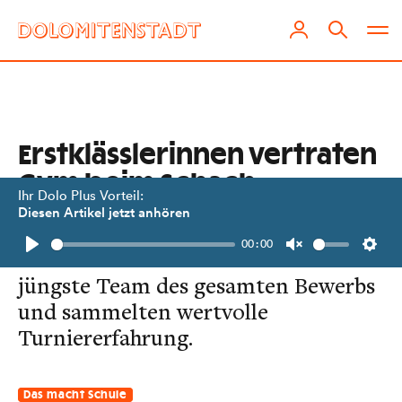
Erstklässlerinnen vertraten
Gym beim Schach-
Ihr Dolo Plus Vorteil:
Bundesfinale
Diesen Artikel jetzt anhören
00:00
Die vier Mädchen bildeten das
Play
Unmute
Setti
jüngste Team des gesamten Bewerbs
und sammelten wertvolle
Turniererfahrung.
Das macht Schule