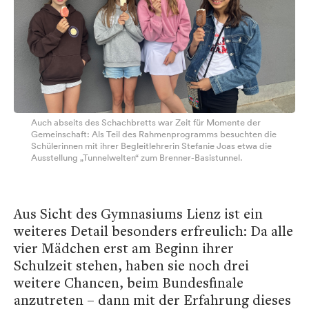
Auch abseits des Schachbretts war Zeit für Momente der
Gemeinschaft: Als Teil des Rahmenprogramms besuchten die
Schülerinnen mit ihrer Begleitlehrerin Stefanie Joas etwa die
Ausstellung „Tunnelwelten“ zum Brenner-Basistunnel.
Aus Sicht des Gymnasiums Lienz ist ein
weiteres Detail besonders erfreulich: Da alle
vier Mädchen erst am Beginn ihrer
Schulzeit stehen, haben sie noch drei
weitere Chancen, beim Bundesfinale
anzutreten – dann mit der Erfahrung dieses