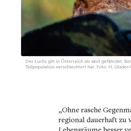
Der Luchs gilt in Österreich als akut gefährdet. 
Teilpopulation verschlechtert hat. Foto: H. Glader
„Ohne rasche Gegenma
regional dauerhaft zu 
Lebensräume besser ve