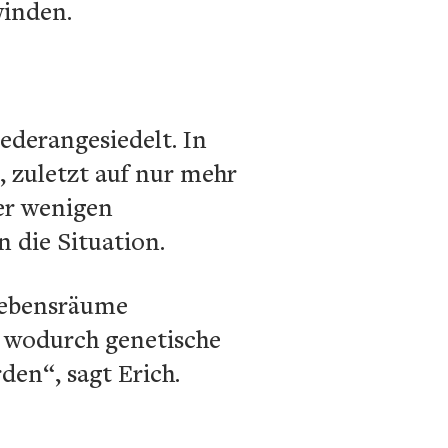
winden.
ederangesiedelt. In
, zuletzt auf nur mehr
der wenigen
 die Situation.
Lebensräume
, wodurch genetische
en“, sagt Erich.