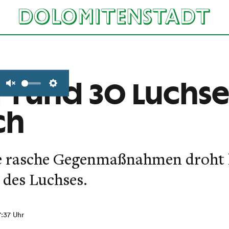
 rund 30 Luchse
Unmute
Settings
ch
rasche Gegenmaßnahmen droht h
 des Luchses.
7:37 Uhr