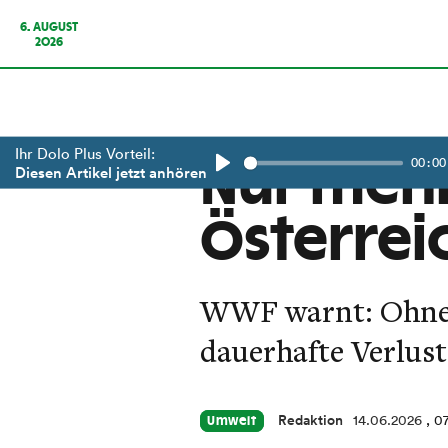
6. AUGUST
2026
Ihr Dolo Plus Vorteil:
00:00
Nur mehr
Diesen Artikel jetzt anhören
Play
Österrei
WWF warnt: Ohne 
dauerhafte Verlust
Redaktion
14.06.2026
, 0
Umwelt