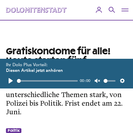
Gratiskondome für alle!
Heute starten fünf
Ihr Dolo Plus Vorteil:
Volksbegehren
Diesen Artikel jetzt anhören
00:00
Die Initiativen machen sich für
Play
Unmute
Setti
unterschiedliche Themen stark, von
Polizei bis Politik. Frist endet am 22.
Juni.
Politik