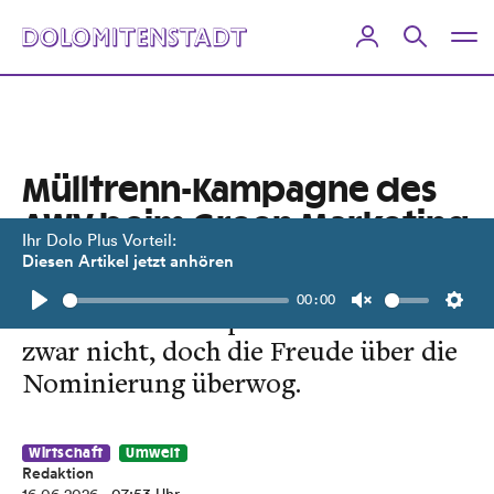
Mülltrenn-Kampagne des
AWV beim Green Marketing
Ihr Dolo Plus Vorteil:
Award
Diesen Artikel jetzt anhören
00:00
Für einen Podestplatz reichte es
Play
Unmute
Setti
zwar nicht, doch die Freude über die
Nominierung überwog.
Wirtschaft
Umwelt
Redaktion