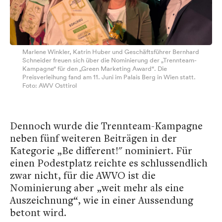
Marlene Winkler, Katrin Huber und Geschäftsführer Bernhard
Schneider freuen sich über die Nominierung der „Trennteam-
Kampagne“ für den „Green Marketing Award“. Die
Preisverleihung fand am 11. Juni im Palais Berg in Wien statt.
Foto: AWV Osttirol
Dennoch wurde die Trennteam-Kampagne
neben fünf weiteren Beiträgen in der
Kategorie „Be different!" nominiert. Für
einen Podestplatz reichte es schlussendlich
zwar nicht, für die AWVO ist die
Nominierung aber „weit mehr als eine
Auszeichnung“, wie in einer Aussendung
betont wird.