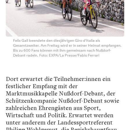
Felix Gall beendete den diesjährigen Giro d'Italia als
Gesamtzweiter. Am Freitag wird er in seiner Heimat empfangen.
Bis zu 600 Fans können mit ihm gemeinsam nach Nußdorf-
Debant radeln. Foto: EXPA/La Presse/Fabio Ferrari
Dort erwartet die Teilnehmer:innen ein
festlicher Empfang mit der
Marktmusikkapelle Nußdorf-Debant, der
Schützenkompanie Nußdorf-Debant sowie
zahlreichen Ehrengästen aus Sport,
Wirtschaft und Politik. Erwartet werden
unter anderem der Landessportreferent
Philipp Wohlgemut, die Bezirkshauptfrau