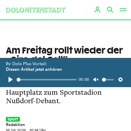
Am Freitag rollt wieder der
„Giro del Gall“
Ihr Dolo Plus Vorteil:
Diesen Artikel jetzt anhören
Bis zu 600 Fans radeln gemeinsam
00:00
mit Felix Gall vom Lienzer
Play
Unmute
Setti
Hauptplatz zum Sportstadion
Nußdorf-Debant.
Sport
Redaktion
18.06.2026
, 15:14 Uhr