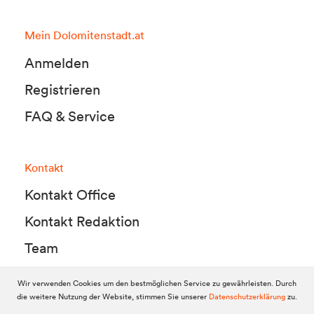
Mein Dolomitenstadt.at
Anmelden
Registrieren
FAQ & Service
Kontakt
Kontakt Office
Kontakt Redaktion
Team
Wir verwenden Cookies um den bestmöglichen Service zu gewährleisten. Durch
die weitere Nutzung der Website, stimmen Sie unserer
Datenschutzerklärung
zu.
© 2010-2026 Dolomitenstadt.at
Dolomitenstadt Media KG, Dolomitenstraße 1 / 7. Stock, 9900 Lienz,